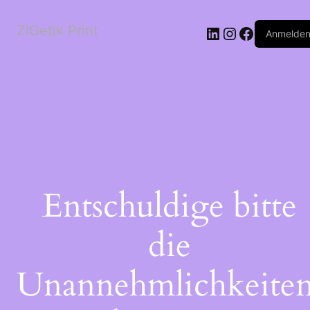
ZIGetik Print
Anmelde
Entschuldige bitte
die
Unannehmlichkeiten