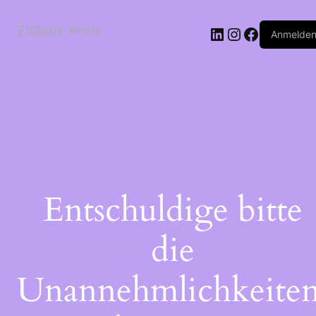
ZIGetik Print
Anmelde
Entschuldige bitte
die
Unannehmlichkeiten