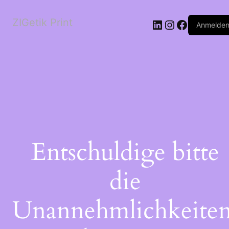
ZIGetik Print
Anmelde
Entschuldige bitte
die
Unannehmlichkeiten