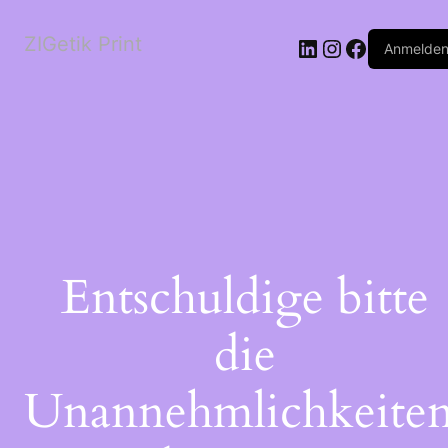
ZIGetik Print
Anmelde
Entschuldige bitte
die
Unannehmlichkeiten