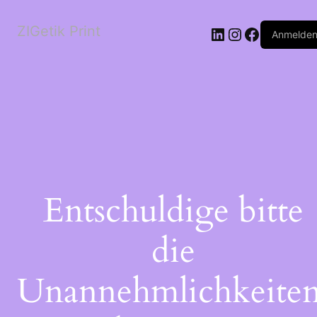
ZIGetik Print
Anmelde
Entschuldige bitte
die
Unannehmlichkeiten