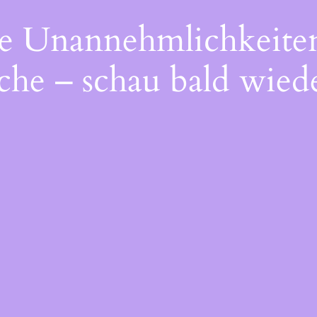
die Unannehmlichkeite
che – schau bald wiede