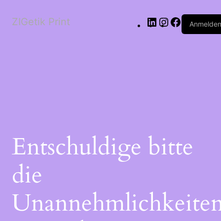
ZIGetik Print
Anmelde
Entschuldige bitte
die
Unannehmlichkeiten