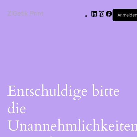
ZIGetik Print
Anmelde
Entschuldige bitte
die
Unannehmlichkeiten