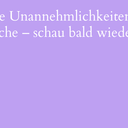
die Unannehmlichkeite
che – schau bald wiede