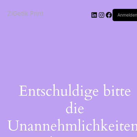
ZIGetik Print
Anmelde
Entschuldige bitte
die
Unannehmlichkeiten